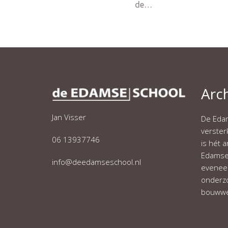
de…
Arc
Jan Visser
De Edam
verste
06 13937746
is hét 
Edamse 
info@deedamseschool.nl
eveneen
onderzo
bouwwe