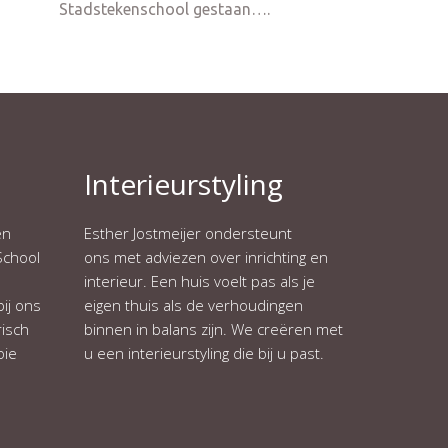
Stadstekenschool gestaan….
Interieurstyling
en
Esther Jostmeijer ondersteunt
School
ons met adviezen over inrichting en
interieur. Een huis voelt pas als je
ij ons
eigen thuis als de verhoudingen
isch
binnen in balans zijn. We creëren met
oie
u een interieurstyling die bij u past.