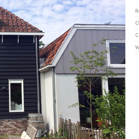
R
C
C
W