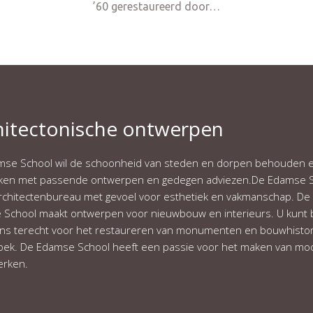
’60 gerestaureerd door…
hitectonische ontwerpen
se School wil de schoonheid van steden en dorpen behouden 
rken met passende ontwerpen en gedegen adviezen.De Edamse 
architectenbureau met gevoel voor esthetiek en vakmanschap. De
School maakt ontwerpen voor nieuwbouw en interieurs. U kunt b
s terecht voor het restaureren van monumenten en bouwhistor
ek. De Edamse School heeft een passie voor het maken van mo
rken.