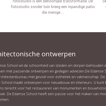
fotostudio is een behoorlijke transformatie. De
c
fotostudio zonder tuin kreeg een inpandige patio
die menige…
hitectonische ontwerpen
se School wil de schoonheid van steden en dorpen behouden 
rken met passende ontwerpen en gedegen adviezen.De Edamse 
architectenbureau met gevoel voor esthetiek en vakmanschap. De
School maakt ontwerpen voor nieuwbouw en interieurs. U kunt b
s terecht voor het restaureren van monumenten en bouwhistor
ek. De Edamse School heeft een passie voor het maken van mo
rken.