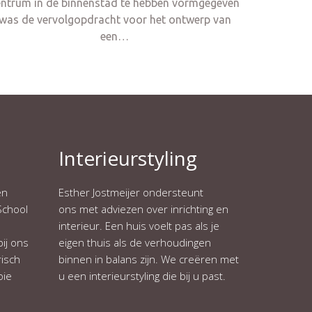
entrum in de binnenstad te hebben vormgegeven
was de vervolgopdracht voor het ontwerp van
een…
Interieurstyling
en
Esther Jostmeijer ondersteunt
School
ons met adviezen over inrichting en
interieur. Een huis voelt pas als je
ij ons
eigen thuis als de verhoudingen
isch
binnen in balans zijn. We creëren met
oie
u een interieurstyling die bij u past.