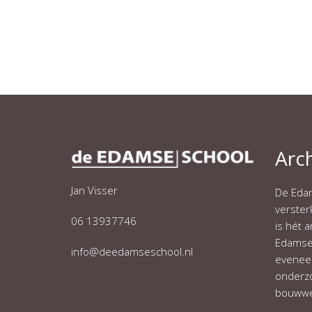
Arc
Jan Visser
De Edam
verste
06 13937746
is hét 
Edamse 
info@deedamseschool.nl
eveneen
onderzo
bouwwe