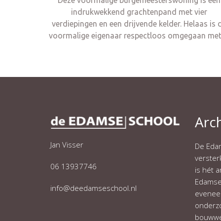
Deze voormalige burgemeesterswoning is een
indrukwekkend grachtenpand met vier
verdiepingen en een drijvende kelder. Helaas is 
voormalige eigenaar respectloos omgegaan m
Arc
Jan Visser
De Edam
verste
06 13937746
is hét 
Edamse 
info@deedamseschool.nl
eveneen
onderzo
bouwwe