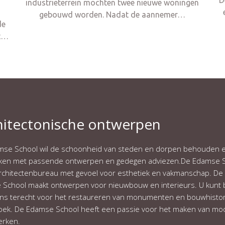
D
industrieterrein mochten twee nieuwe woningen
gebouwd worden. Nadat de aannemer…
de
et…
hitectonische ontwerpen
se School wil de schoonheid van steden en dorpen behouden 
rken met passende ontwerpen en gedegen adviezen.De Edamse 
architectenbureau met gevoel voor esthetiek en vakmanschap. De
School maakt ontwerpen voor nieuwbouw en interieurs. U kunt b
s terecht voor het restaureren van monumenten en bouwhistor
ek. De Edamse School heeft een passie voor het maken van mo
rken.