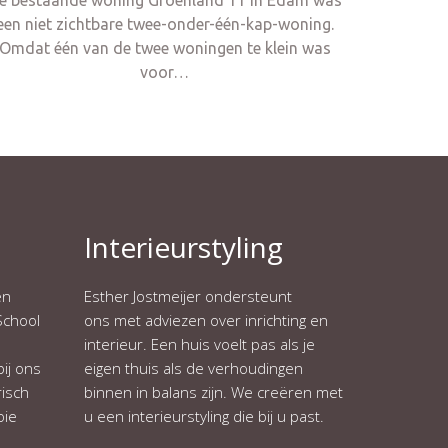
e bestaande woning Groenland 11 in Edam was
een niet zichtbare twee-onder-één-kap-woning.
Omdat één van de twee woningen te klein was
voor…
Interieurstyling
en
Esther Jostmeijer ondersteunt
School
ons met adviezen over inrichting en
interieur. Een huis voelt pas als je
ij ons
eigen thuis als de verhoudingen
isch
binnen in balans zijn. We creëren met
oie
u een interieurstyling die bij u past.